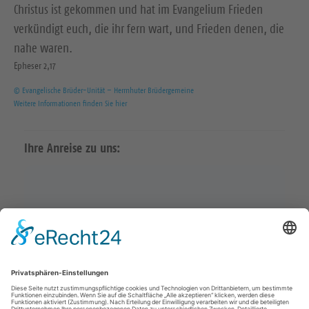
Christus ist gekommen und hat im Evangelium Frieden
verkündigt euch, die ihr fern wart, und Frieden denen, die
nahe waren.
Epheser 2,17
© Evangelische Brüder-Unität – Herrnhuter Brüdergemeine
Weitere Informationen finden Sie hier
Ihre Anreise zu uns: