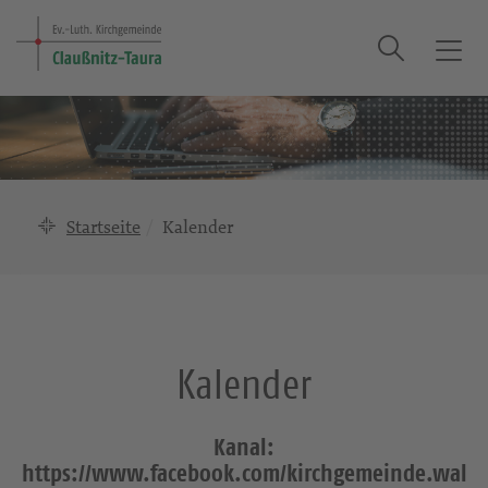
Suche
T
o
g
g
l
e
n
Startseite
Kalender
a
v
i
g
a
Kalender
t
i
o
Kanal:
n
https://www.facebook.com/kirchgemeinde.wal