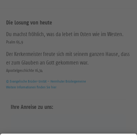
Die Losung von heute
Du machst fröhlich, was da lebet im Osten wie im Westen.
Psalm 65,9
Der Kerkermeister freute sich mit seinem ganzen Hause, dass
er zum Glauben an Gott gekommen war.
Apostelgeschichte 16,34
© Evangelische Brüder-Unität – Herrnhuter Brüdergemeine
Weitere Informationen finden Sie hier
Ihre Anreise zu uns: