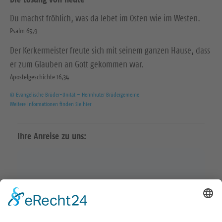
Du machst fröhlich, was da lebet im Osten wie im Westen.
Psalm 65,9
Der Kerkermeister freute sich mit seinem ganzen Hause, dass
er zum Glauben an Gott gekommen war.
Apostelgeschichte 16,34
© Evangelische Brüder-Unität – Herrnhuter Brüdergemeine
Weitere Informationen finden Sie hier
Ihre Anreise zu uns: