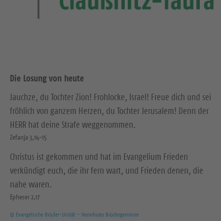
Die Losung von heute
Jauchze, du Tochter Zion! Frohlocke, Israel! Freue dich und sei
fröhlich von ganzem Herzen, du Tochter Jerusalem! Denn der
HERR hat deine Strafe weggenommen.
Zefanja 3,14-15
Christus ist gekommen und hat im Evangelium Frieden
verkündigt euch, die ihr fern wart, und Frieden denen, die
nahe waren.
Epheser 2,17
© Evangelische Brüder-Unität – Herrnhuter Brüdergemeine