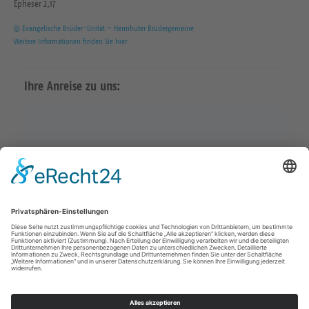
Epheser 2,17
© Evangelische Brüder-Unität – Herrnhuter Brüdergemeine
Weitere Informationen finden Sie hier
Ihre Anreise zu uns:
Karte in Google Maps öffnen