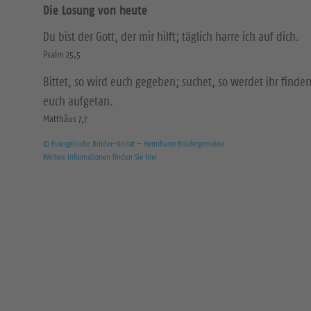
Die Losung von heute
Du bist der Gott, der mir hilft; täglich harre ich auf dich.
Psalm 25,5
Bittet, so wird euch gegeben; suchet, so werdet ihr finden
euch aufgetan.
Matthäus 7,7
© Evangelische Brüder-Unität – Herrnhuter Brüdergemeine
Weitere Informationen finden Sie hier