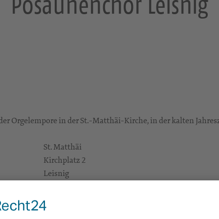
Posaunenchor Leisnig
er Orgelempore in der St.-Matthäi-Kirche, in der kalten Jahres
St. Matthäi
Kirchplatz 2
Leisnig
Gruppen/Kreise
Alle Zielgruppen
KG Leisnig-Tragnitz-Altenhof