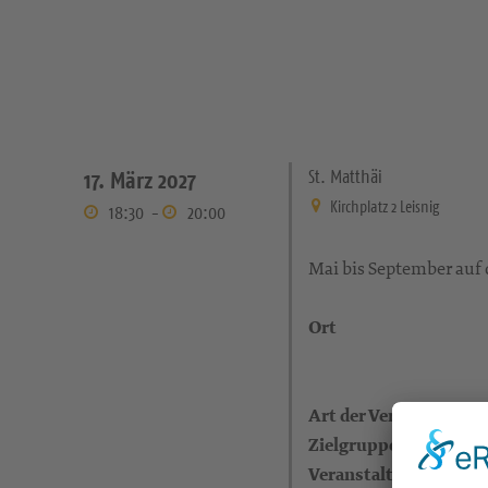
St. Matthäi
17. März 2027
Kirchplatz 2 Leisnig
18:30
-
20:00
Mai bis September auf d
Ort
Art der Veranstaltung
Zielgruppe
Veranstalter