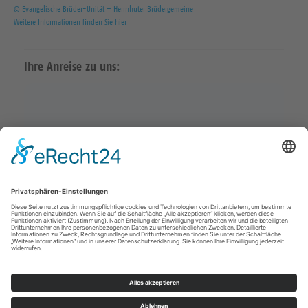
© Evangelische Brüder-Unität – Herrnhuter Brüdergemeine
Weitere Informationen finden Sie hier
Ihre Anreise zu uns:
Karte in Google Maps öffnen
Impressum
Datenschutz