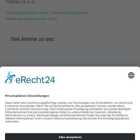
Matthäus 25,31-32
© Evangelische Brüder-Unität – Herrnhuter Brüdergemeine
Weitere Informationen finden Sie hier
Ihre Anreise zu uns:
Karte in Google Maps öffnen