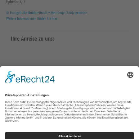
Epheser 2,17
© Evangelische Brüder-Unität – Herrnhuter Brüdergemeine
Weitere Informationen finden Sie hier
Ihre Anreise zu uns:
Karte in Google Maps öffnen