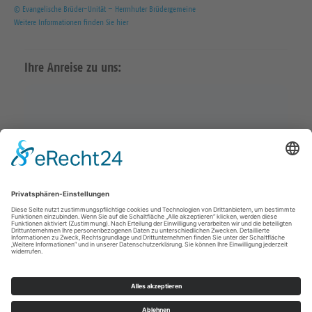
© Evangelische Brüder-Unität – Herrnhuter Brüdergemeine
Weitere Informationen finden Sie hier
Ihre Anreise zu uns:
Karte in Google Maps öffnen
Impressum
Datenschutz